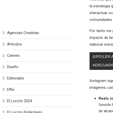
la estrategia 
interactuar c
comunidades.
Por tanto me 
Agencias Creativas
impacto de la
Artículos
elaborar estra
Cannes
¡SPOILER
ADECUADO
Diseño
Editoriales
Instagram sig
imágenes, cad
Effie
Reels s
El Locoto 2024
función 
de alcan
El Locoto Publicitario