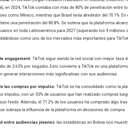
al), en 2024, TikTok contaba con más de 80% de penetración entre lo
íses como México, mientras que Brasil tenía alrededor del 70.1%. En 
k tiene una penetración del 80.8%. Se estima que la plataforma alcan
suarios en toda Latinoamérica para 2027 (superando los 9 millones 
solidándose como uno de los mercados más importantes para TikTok 
l de engagement:
TikTok sigue siendo la red social con mayor tasa de
io de 2.65% por seguidor, Esto convierte a TikTok en una plataform
 generar interacciones más significativas con sus audiencias.
 de las compras por impulso:
TikTok se ha consolidado como la pla
r impulso, con un 55% de usuarios que han realizado compras lueg
sus feeds. Además, el 71.2% de los usuarios ha comprado algo tras 
que subraya la influencia de la plataforma en decisiones de compra.
ad entre audiencias jóvenes
: las estadísticas en Bolivia nos muestr