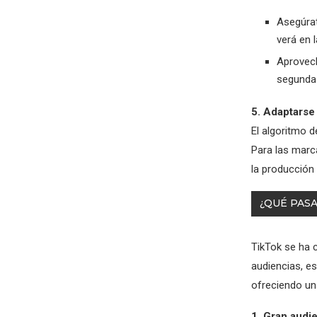
Asegúrat
verá en 
Aprovech
segunda 
5. Adaptarse
El algoritmo 
Para las marc
la producción 
¿QUÉ PASA
TikTok se ha 
audiencias, es
ofreciendo una
1. Gran audie