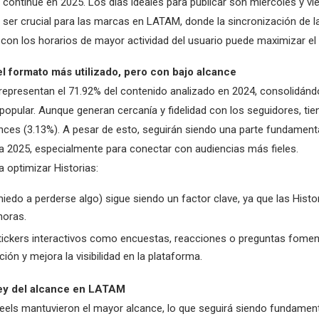
continúe en 2025. Los días ideales para publicar son miércoles y vie
 ser crucial para las marcas en LATAM, donde la sincronización de l
 con los horarios de mayor actividad del usuario puede maximizar el
 el formato más utilizado, pero con bajo alcance
 representan el 71.92% del contenido analizado en 2024, consolidán
opular. Aunque generan cercanía y fidelidad con los seguidores, tie
ces (3.13%). A pesar de esto, seguirán siendo una parte fundamenta
ra 2025, especialmente para conectar con audiencias más fieles.
a optimizar Historias:
edo a perderse algo) sigue siendo un factor clave, ya que las Histo
horas.
tickers interactivos como encuestas, reacciones o preguntas fomen
ción y mejora la visibilidad en la plataforma.
 rey del alcance en LATAM
Reels mantuvieron el mayor alcance, lo que seguirá siendo fundament