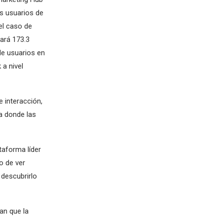
s usuarios de
el caso de
zará 173.3
de usuarios en
a nivel
 interacción,
a donde las
taforma líder
o de ver
descubrirlo
an que la