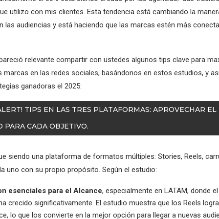
que utilizo con mis clientes. Esta tendencia está cambiando la maner
on las audiencias y está haciendo que las marcas estén más conect
pareció relevante compartir con ustedes algunos tips clave para max
s marcas en las redes sociales, basándonos en estos estudios, y as
tegias ganadoras el 2025:
 ALERT! TIPS EN LAS TRES PLATAFORMAS: APROVECHAR E
 PARA CADA OBJETIVO.
ue siendo una plataforma de formatos múltiples: Stories, Reels, carr
a uno con su propio propósito. Según el estudio:
on esenciales para el Alcance
, especialmente en LATAM, donde el
ha crecido significativamente. El estudio muestra que los Reels logr
ce, lo que los convierte en la mejor opción para llegar a nuevas audi