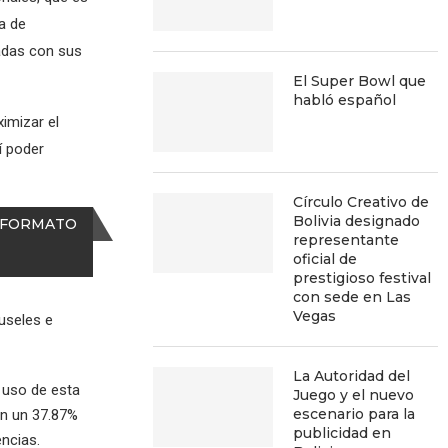
a de
adas con sus
El Super Bowl que
habló español
imizar el
í poder
Círculo Creativo de
Bolivia designado
L FORMATO
representante
oficial de
prestigioso festival
con sede en Las
Vegas
useles e
La Autoridad del
 uso de esta
Juego y el nuevo
escenario para la
an un 37.87%
publicidad en
encias.