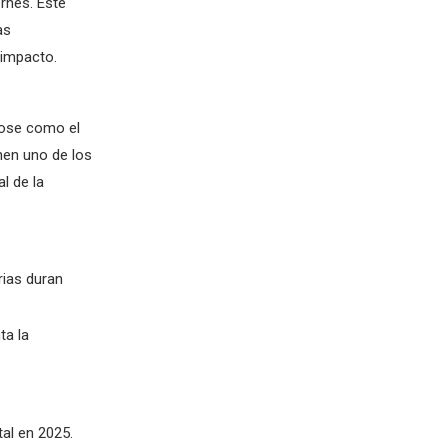
rnes. Este
as
 impacto.
dose como el
nen uno de los
l de la
rias duran
ta la
al en 2025.