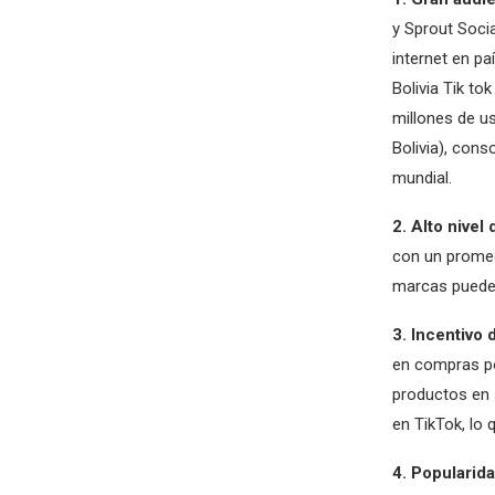
y Sprout Soci
internet en pa
Bolivia Tik to
millones de u
Bolivia), con
mundial.
2. Alto nive
con un promed
marcas pueden
3. Incentivo
en compras po
productos en 
en TikTok, lo 
4. Popularid