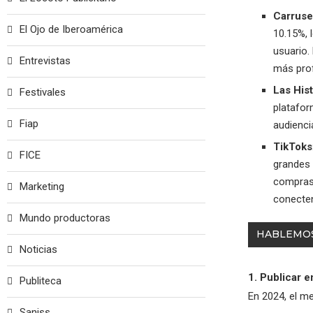
Carruse
El Ojo de Iberoamérica
10.15%, 
usuario.
Entrevistas
más prof
Las Hist
Festivales
platafor
Fiap
audienci
TikToks
FICE
grandes 
compras 
Marketing
conecten
Mundo productoras
HABLEMOS
Noticias
1. Publicar 
Publiteca
En 2024, el me
Saniss