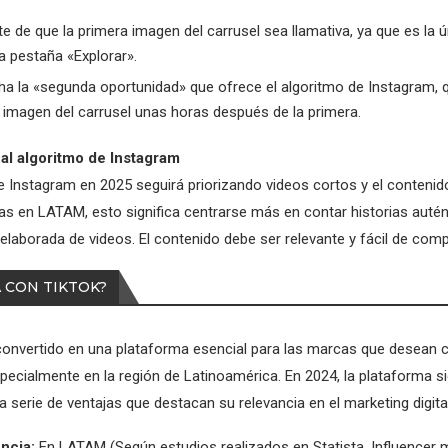
e de que la primera imagen del carrusel sea llamativa, ya que es la 
la pestaña «Explorar».
a la «segunda oportunidad» que ofrece el algoritmo de Instagram, 
imagen del carrusel unas horas después de la primera.
 al algoritmo de Instagram
de Instagram en 2025 seguirá priorizando videos cortos y el conteni
as en LATAM, esto significa centrarse más en contar historias autén
elaborada de videos. El contenido debe ser relevante y fácil de compa
 CON TIKTOK?
convertido en una plataforma esencial para las marcas que desean 
pecialmente en la región de Latinoamérica. En 2024, la plataforma s
 serie de ventajas que destacan su relevancia en el marketing digital
ncia:
En LATAM (Según estudios realizados en Statista, Influencer 