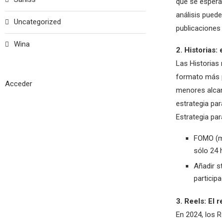
que se espera 
análisis puede
Uncategorized
publicaciones
Wina
2. Historias:
Las Historias
formato más p
Acceder
menores alcan
estrategia pa
Estrategia par
FOMO (mi
sólo 24 
Añadir s
participa
3. Reels: El
En 2024, los 