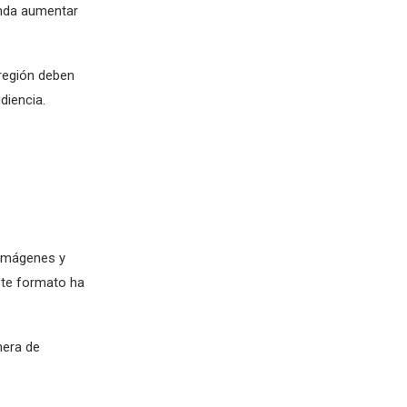
enda aumentar
región deben
diencia.
 imágenes y
ste formato ha
nera de