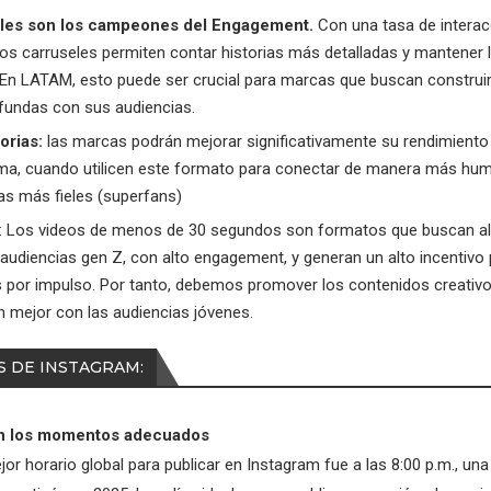
les son los campeones del Engagement.
Con una tasa de interac
los carruseles permiten contar historias más detalladas y mantener l
 En LATAM, esto puede ser crucial para marcas que buscan construir
undas con sus audiencias.
orias:
las marcas podrán mejorar significativamente su rendimiento 
ma, cuando utilicen este formato para conectar de manera más hu
as más fieles (superfans)
: Los videos de menos de 30 segundos son formatos que buscan a
audiencias gen Z, con alto engagement, y generan un alto incentivo 
por impulso. Por tanto, debemos promover los contenidos creativo
 mejor con las audiencias jóvenes.
 DE INSTAGRAM:
en los momentos adecuados
jor horario global para publicar en Instagram fue a las 8:00 p.m., un