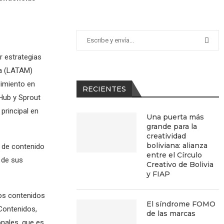
r estrategias
ca (LATAM)
dimiento en
RECIENTES
Hub y Sprout
principal en
Una puerta más
grande para la
creatividad
boliviana: alianza
s de contenido
entre el Círculo
 de sus
Creativo de Bolivia
y FIAP
los contenidos
El síndrome FOMO
 Contenidos,
de las marcas
nales, que es