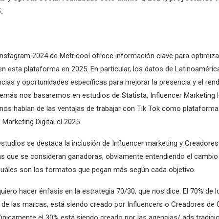
.
 Instagram 2024 de Metricool ofrece información clave para optimiza
en esta plataforma en 2025. En particular, los datos de Latinoaméri
cias y oportunidades específicas para mejorar la presencia y el ren
emás nos basaremos en estudios de Statista, Influencer Marketing 
nos hablan de las ventajas de trabajar con Tik Tok como plataforma 
 Marketing Digital el 2025.
estudios se destaca la inclusión de Influencer marketing y Creadore
as que se consideran ganadoras, obviamente entendiendo el cambio
cuáles son los formatos que pegan más según cada objetivo.
uiero hacer énfasis en la estrategia 70/30, que nos dice: El 70% de 
es de las marcas, está siendo creado por Influencers o Creadores de
únicamente el 30% está siendo creado por las agencias/ ads tradicio