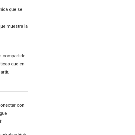
única que se
que muestra la
do compartido.
ticas que en
rtir.
conectar con
igue
:
marketing Hub