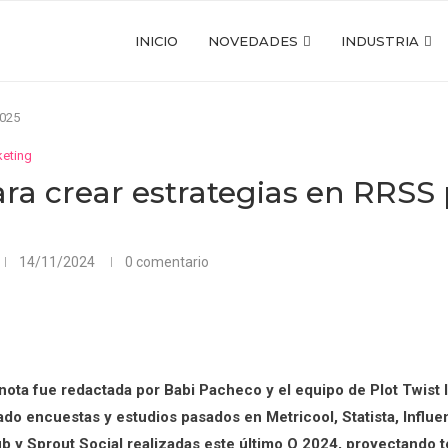
INICIO
NOVEDADES
INDUSTRIA
2025
eting
ara crear estrategias en RRSS 
14/11/2024
0 comentario
 nota fue redactada por Babi Pacheco y el equipo de Plot Twist 
ado encuestas y estudios pasados en Metricool, Statista, Influe
b y Sprout Social realizadas este último Q 2024, proyectando 