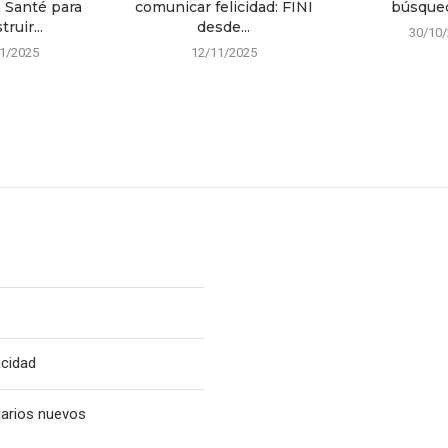
a Santé para
comunicar felicidad: FINI
búsqued
ruir...
desde...
30/10
1/2025
12/11/2025
acidad
uarios nuevos