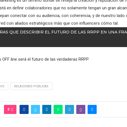
marketing es un terreno donde se refleja la creación y reputación de r
está en definir colaboradores que no solamente tengan un gran alca
epan conectar con su audiencia, con coherencia, y de nuestro lado
 red con aliados estratégicos más que con influencers cómo tal.
IERAS QUE DESCRIBIR EL FUTURO DE LAS RRPP EN UNA FRA
 OFF line será el futuro de las verdaderas RRPP.
COS
RELACIONES PÚBLICAS
5