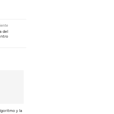
iente
a del
ntro
lgoritmo y la