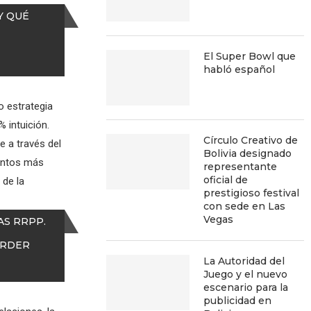
Y QUÉ
El Super Bowl que
habló español
o estrategia
 intuición.
Círculo Creativo de
e a través del
Bolivia designado
mentos más
representante
oficial de
 de la
prestigioso festival
con sede en Las
Vegas
AS RRPP.
ERDER
La Autoridad del
Juego y el nuevo
escenario para la
publicidad en