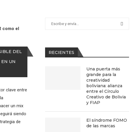
R como el
SIBLE DEL
RECIENTES
 EN UN
Una puerta más
grande para la
creatividad
boliviana: alianza
or clave entre
entre el Círculo
Creativo de Bolivia
la
y FIAP
hacer un mix
seguirá siendo
El síndrome FOMO
trategia de
de las marcas