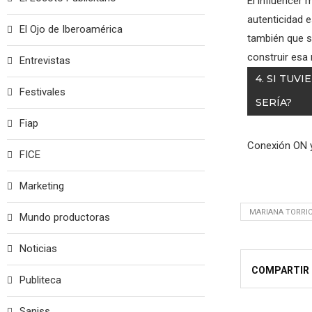
El influencer 
autenticidad 
El Ojo de Iberoamérica
también que s
construir esa
Entrevistas
4. SI TUV
Festivales
SERÍA?
Fiap
Conexión ON y
FICE
Marketing
MARIANA TORRI
Mundo productoras
Noticias
COMPARTIR
Publiteca
Saniss