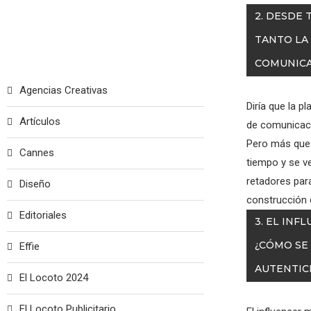
2. DESDE 
TANTO LA 
COMUNICA
Agencias Creativas
Diría que la p
Artículos
de comunicació
Pero más que i
Cannes
tiempo y se v
retadores para
Diseño
construcción d
Editoriales
3. EL INF
¿CÓMO SE
Effie
AUTENTIC
El Locoto 2024
El Locoto Publicitario