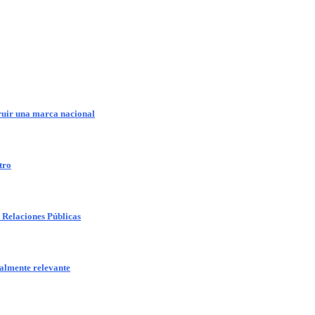
truir una marca nacional
tro
as Relaciones Públicas
ealmente relevante