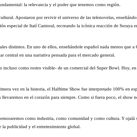
undamental: la relevancia y el poder que tenemos como región.
ltural. Apostaron por revivir el universo de las telenovelas, enseñándo
ión especial de Itatí Cantoral, recreando la icónica reacción de Soraya e
ciales distintos. En uno de ellos, enseñándole español nada menos que
r central en una narrativa pensada para el mercado general.
-o incluso como rostro visible- de un comercial del Super Bowl. Hoy, en
imera vez en la historia, el Halftime Show fue interpretado 100% en e
 llevaremos en el corazón para siempre. Como si fuera poco, el show n
memoraremos como industria, como comunidad y como cultura. Y ojalá s
 la publicidad y el entretenimiento global.