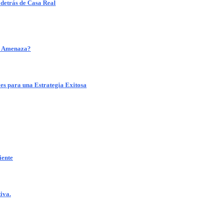
 detrás de Casa Real
o Amenaza?
 para una Estrategia Exitosa
ente
iva.