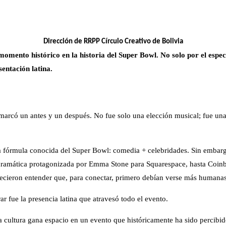
Dirección de
RRPP Círculo Creativo de Bolivia
mento histórico en la historia del Super Bowl. No solo por el espect
sentación latina.
có un antes y un después. No fue solo una elección musical; fue una de
 fórmula conocida del Super Bowl: comedia + celebridades. Sin embargo
 dramática protagonizada por Emma Stone para Squarespace, hasta Coin
parecieron entender que, para conectar, primero debían verse más humanas
ar fue la presencia latina que atravesó todo el evento.
a cultura gana espacio en un evento que históricamente ha sido perci