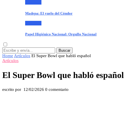
Publiteca
Madepa: El vuelo del Cóndor
Publiteca
Papel Higiénico Nacional: Orgullo Nacional
Buscar
Home
Artículos
El Super Bowl que habló español
Artículos
El Super Bowl que habló español
escrito por
12/02/2026
0 comentario