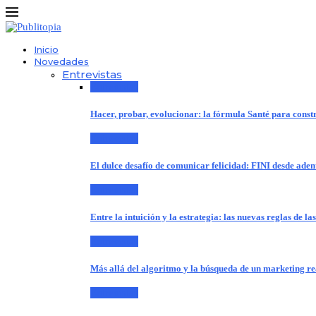
Inicio
Novedades
Entrevistas
Entrevistas
Hacer, probar, evolucionar: la fórmula Santé para cons
Entrevistas
El dulce desafío de comunicar felicidad: FINI desde aden
Entrevistas
Entre la intuición y la estrategia: las nuevas reglas de l
Entrevistas
Más allá del algoritmo y la búsqueda de un marketing r
Entrevistas