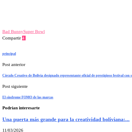
Bad Bunny
Super Bowl
Compartir
4
Facebook
Twitter
Linkedin
Whatsapp
Telegram
Viber
Email
principal
Post anterior
Círculo Creativo de Bolivia designado representante oficial de prestigioso festival con
Post siguiente
El síndrome FOMO de las marcas
Podrían interesarte
Una puerta más grande para la creatividad boliviana:...
11/03/2026