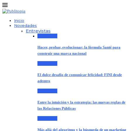
Inicio
Novedades
Entrevistas
Entrevistas
Hacer, probar, evolucionar: la fórmula Santé para
construir una marca nacional
Entrevistas
El dulce desafío de comunicar felicidad: FINI desde
adentro
Entrevistas
Entre la intuición y la estrategia: las nuevas reglas de
las Relaciones Públicas
Entrevistas
Más allá del algoritmo y la búsqueda de un marketing