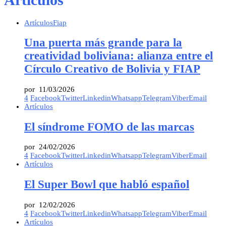
Artículos
Fiap
Una puerta más grande para la
creatividad boliviana: alianza entre el
Círculo Creativo de Bolivia y FIAP
por
11/03/2026
4
Facebook
Twitter
Linkedin
Whatsapp
Telegram
Viber
Email
Artículos
El síndrome FOMO de las marcas
por
24/02/2026
4
Facebook
Twitter
Linkedin
Whatsapp
Telegram
Viber
Email
Artículos
El Super Bowl que habló español
por
12/02/2026
4
Facebook
Twitter
Linkedin
Whatsapp
Telegram
Viber
Email
Artículos