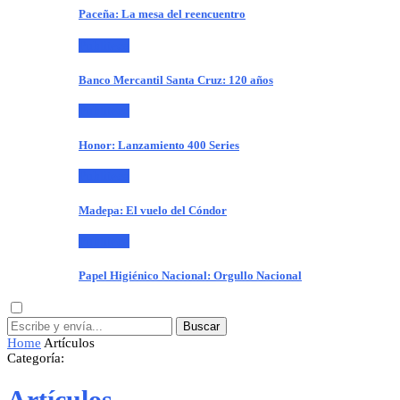
Paceña: La mesa del reencuentro
Publiteca
Banco Mercantil Santa Cruz: 120 años
Publiteca
Honor: Lanzamiento 400 Series
Publiteca
Madepa: El vuelo del Cóndor
Publiteca
Papel Higiénico Nacional: Orgullo Nacional
Buscar
Home
Artículos
Categoría:
Artículos