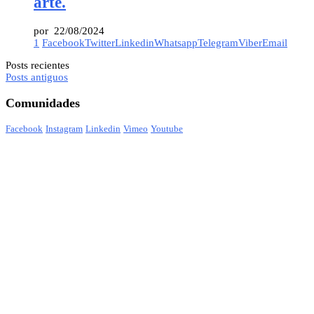
arte.
por
22/08/2024
1
Facebook
Twitter
Linkedin
Whatsapp
Telegram
Viber
Email
Posts recientes
Posts antiguos
Comunidades
Facebook
Instagram
Linkedin
Vimeo
Youtube