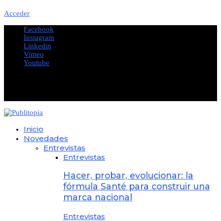
Acceder
Facebook
Instagram
Linkedin
Vimeo
Youtube
@2023 - All Right Reserved. Designed and Developed by
PUBLITOPIA
Inicio
Novedades
Entrevistas
Entrevistas
Hacer, probar, evolucionar: la
fórmula Santé para construir una
marca nacional
Entrevistas