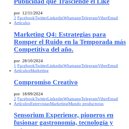
Publicidad que Trasciende el Like
por
12/11/2024
2
Facebook
Twitter
Linkedin
Whatsapp
Telegram
Viber
Email
Artículos
Marketing Q4: Estrategias para
Romper el Ruido en la Temporada más
Competitiva del año.
por
28/10/2024
1
Facebook
Twitter
Linkedin
Whatsapp
Telegram
Viber
Email
Artículos
Marketing
Compromiso Creativo
por
18/09/2024
2
Facebook
Twitter
Linkedin
Whatsapp
Telegram
Viber
Email
Artículos
Entrevistas
Marketing
Mundo productoras
Sensorium Experience, pioneros en
fusionar gastronomía, tecnología y