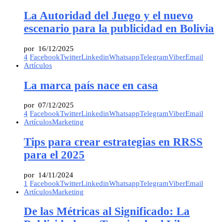
La Autoridad del Juego y el nuevo
escenario para la publicidad en Bolivia
por
16/12/2025
4
Facebook
Twitter
Linkedin
Whatsapp
Telegram
Viber
Email
Artículos
La marca país nace en casa
por
07/12/2025
4
Facebook
Twitter
Linkedin
Whatsapp
Telegram
Viber
Email
Artículos
Marketing
Tips para crear estrategias en RRSS
para el 2025
por
14/11/2024
1
Facebook
Twitter
Linkedin
Whatsapp
Telegram
Viber
Email
Artículos
Marketing
De las Métricas al Significado: La