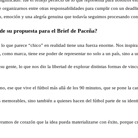
de organizarnos entre otras responsabilidades para cumplir con un deadl
llo, emoción y una alegría genuina que todavía seguimos procesando c
s de su propuesta para el Brief de Paceña?
 lo que parece “chico” en realidad tiene una fuerza enorme. Nos inspira
a, como marca, tiene ese poder de representar no solo a un país, sino a u
u gente, lo que nos dio la libertad de explorar distintas formas de vinc
o, ese que vive el fútbol más allá de los 90 minutos, que se pone la cam
s memorables, sino también a quienes hacen del fútbol parte de su ident
peramos de corazón que la idea pueda materializarse con éxito, porque c