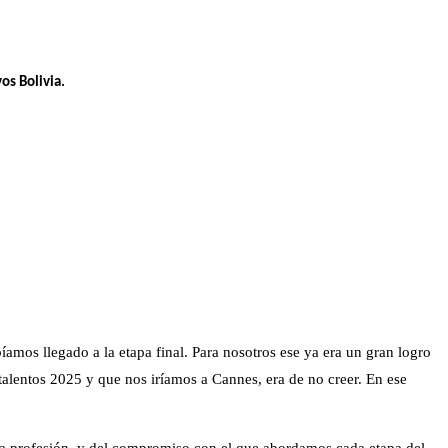
os Bolivia.
mos llegado a la etapa final. Para nosotros ese ya era un gran logro
talentos 2025 y que nos iríamos a Cannes, era de no creer. En ese
esta profesión, y del compromiso con el que abordamos cada etapa del