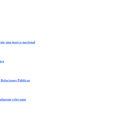
truir una marca nacional
tro
as Relaciones Públicas
ealmente relevante