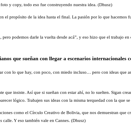
a foto y copy, todo eso fue construyendo nuestra idea. (Dhusz)
 el propósito de la idea hasta el final. La pasión por lo que hacemos f
a, pero podemos darle la vuelta desde acá”, y eso hizo que el trabajo en 
vianos que sueñan con llegar a escenarios internacionales
r con lo que hay, con poco, con miedo incluso… pero con ideas que arde
nte que insiste. Así que si sueñan con estar ahí, no lo suelten. Sigan cr
arecer lógico. Trabajen sus ideas con la misma terquedad con la que se p
tuciones como el Círculo Creativo de Bolivia, que nos demuestran que cre
ás calle. Y eso también vale en Cannes. (Dhusz)