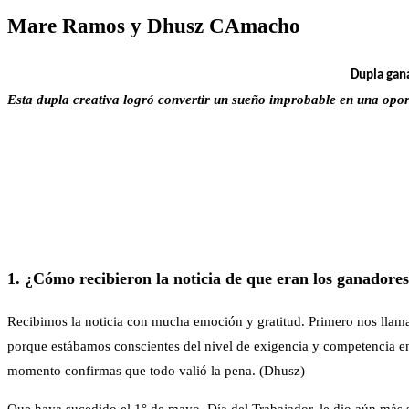
Mare Ramos
y Dhusz CAmacho
Dupla gana
Esta dupla creativa logró convertir un sueño improbable en una oport
1. ¿Cómo recibieron la noticia de que eran los ganadore
Recibimos la noticia con mucha emoción y gratitud. Primero nos llama
porque estábamos conscientes del nivel de exigencia y competencia en 
momento confirmas que todo valió la pena. (Dhusz)
Que haya sucedido el 1° de mayo, Día del Trabajador, le dio aún más s