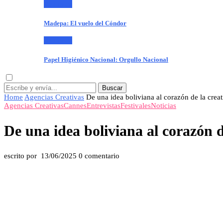
Publiteca
Madepa: El vuelo del Cóndor
Publiteca
Papel Higiénico Nacional: Orgullo Nacional
Buscar
Home
Agencias Creativas
De una idea boliviana al corazón de la crea
Agencias Creativas
Cannes
Entrevistas
Festivales
Noticias
De una idea boliviana al corazón 
escrito por
13/06/2025
0 comentario