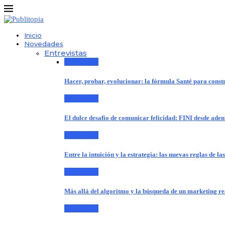
Inicio
Novedades
Entrevistas
Entrevistas
Hacer, probar, evolucionar: la fórmula Santé para cons
Entrevistas
El dulce desafío de comunicar felicidad: FINI desde aden
Entrevistas
Entre la intuición y la estrategia: las nuevas reglas de l
Entrevistas
Más allá del algoritmo y la búsqueda de un marketing r
Entrevistas