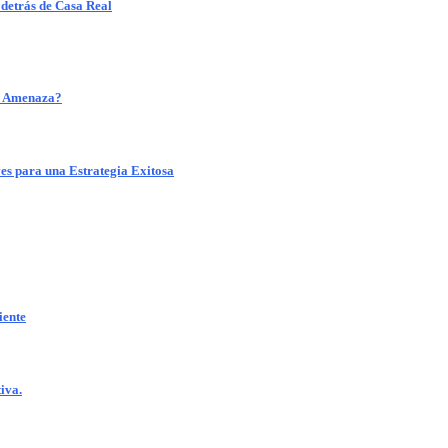
 detrás de Casa Real
o Amenaza?
 para una Estrategia Exitosa
ente
iva.