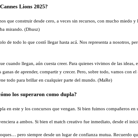
l Cannes Lions 2025?
os que construir desde cero, a veces sin recursos, con mucho miedo y l
taba mirando. (Dhusz)
bolo de todo lo que costó llegar hasta acá. Nos representa a nosotros, pe
 cuando llegan, aún cuesta creer. Para quienes vivimos de las ideas, e
s ganas de aprender, compartir y crecer. Pero, sobre todo, vamos con el 
iene todo para brillar en cualquier parte del mundo. (MaRe)
y cómo los superaron como dupla?
 dupla en este y los concursos que vengan. Si bien fuimos compañeros e
enciera a ambos. Si bien el match creativo fue inmediato, desde el ini
nfoques… pero siempre desde un lugar de confianza mutua. Recuerdo qu