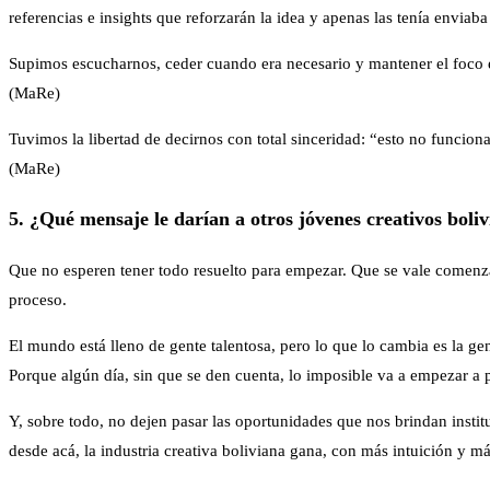
referencias e insights que reforzarán la idea y apenas las tenía enviab
Supimos escucharnos, ceder cuando era necesario y mantener el foco en
(MaRe)
Tuvimos la libertad de decirnos con total sinceridad: “esto no funcion
(MaRe)
5. ¿Qué mensaje le darían a otros jóvenes creativos boli
Que no esperen tener todo resuelto para empezar. Que se vale comenza
proceso.
El mundo está lleno de gente talentosa, pero lo que lo cambia es la ge
Porque algún día, sin que se den cuenta, lo imposible va a empezar a p
Y, sobre todo, no dejen pasar las oportunidades que nos brindan insti
desde acá, la industria creativa boliviana gana, con más intuición y m