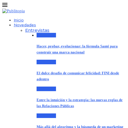
Inicio
Novedades
Entrevistas
Entrevistas
Hacer, probar, evolucionar: la fórmula Santé para
construir una marca nacional
Entrevistas
El dulce desafío de comunicar felicidad: FINI desde
adentro
Entrevistas
Entre la intuición y la estrategia: las nuevas reglas de
las Relaciones Públicas
Entrevistas
Más allá del algoritmo y la búsqueda de un marketing