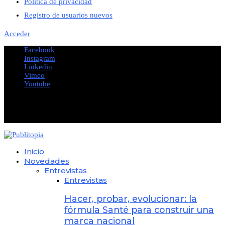
Política de privacidad
Registro de usuarios nuevos
Acceder
Facebook
Instagram
Linkedin
Vimeo
Youtube
@2023 - All Right Reserved. Designed and Developed by
PUBLITOPIA
Inicio
Novedades
Entrevistas
Entrevistas
Hacer, probar, evolucionar: la
fórmula Santé para construir una
marca nacional