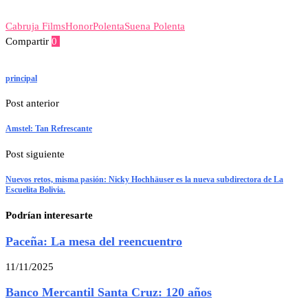
Cabruja Films
Honor
Polenta
Suena Polenta
Compartir
0
Facebook
Twitter
Linkedin
Whatsapp
Telegram
Viber
Email
principal
Post anterior
Amstel: Tan Refrescante
Post siguiente
Nuevos retos, misma pasión: Nicky Hochhäuser es la nueva subdirectora de La
Escuelita Bolivia.
Podrían interesarte
Paceña: La mesa del reencuentro
11/11/2025
Banco Mercantil Santa Cruz: 120 años