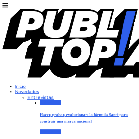
Inicio
Novedades
Entrevistas
Entrevistas
Hacer, probar, evolucionar: la fórmula Santé para
construir una marca nacional
Entrevistas