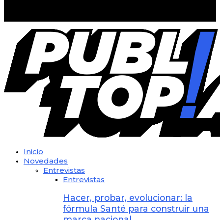
@2023 - All Right Reserved. Designed and Developed by
PUBLITOPIA
Inicio
Novedades
Entrevistas
Entrevistas
Hacer, probar, evolucionar: la
fórmula Santé para construir una
marca nacional