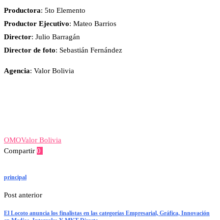
Productora
:
5to Elemento
Productor Ejecutivo
: Mateo Barrios
Director
: Julio Barragán
Director de foto
: Sebastián Fernández
Agencia
: Valor Bolivia
OMO
Valor Bolivia
Compartir
0
Facebook
Twitter
Linkedin
Whatsapp
Telegram
Viber
Email
principal
Post anterior
El Locoto anuncia los finalistas en las categorías Empresarial, Gráfica, Innovación