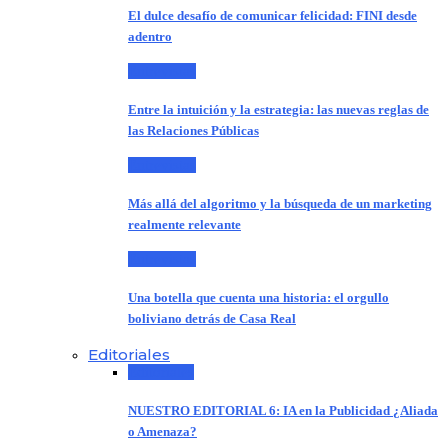
El dulce desafío de comunicar felicidad: FINI desde
adentro
Entrevistas
Entre la intuición y la estrategia: las nuevas reglas de
las Relaciones Públicas
Entrevistas
Más allá del algoritmo y la búsqueda de un marketing
realmente relevante
Entrevistas
Una botella que cuenta una historia: el orgullo
boliviano detrás de Casa Real
Editoriales
Editoriales
NUESTRO EDITORIAL 6: IA en la Publicidad ¿Aliada
o Amenaza?