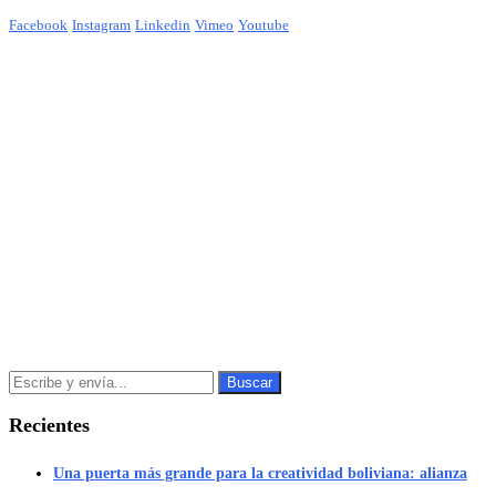
Facebook
Instagram
Linkedin
Vimeo
Youtube
Recientes
Una puerta más grande para la creatividad boliviana: alianza