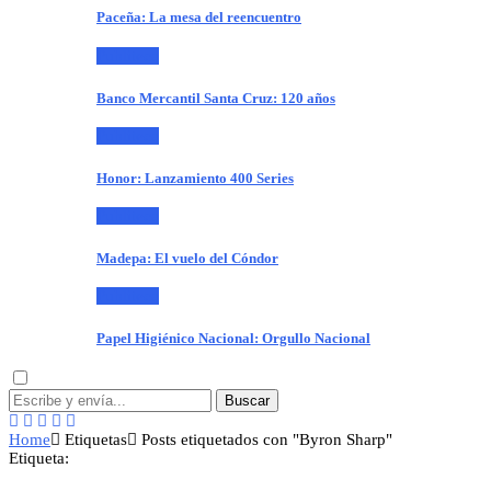
Paceña: La mesa del reencuentro
Publiteca
Banco Mercantil Santa Cruz: 120 años
Publiteca
Honor: Lanzamiento 400 Series
Publiteca
Madepa: El vuelo del Cóndor
Publiteca
Papel Higiénico Nacional: Orgullo Nacional
Buscar
Home
Etiquetas
Posts etiquetados con "Byron Sharp"
Etiqueta: