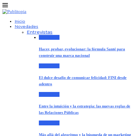
Inicio
Novedades
Entrevistas
Entrevistas
Hacer, probar, evolucionar: la fórmula Santé para
construir una marca nacional
Entrevistas
El dulce desafío de comunicar felicidad: FINI desde
adentro
Entrevistas
Entre la intuición y la estrategia: las nuevas reglas de
las Relaciones Públicas
Entrevistas
Más allá del algoritmo y la búsqueda de un marketing