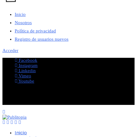
Inicio
Nosotros
Política de privacidad
Registro de usuarios nuevos
Acceder
Facebook
Instagram
Linkedin
Vimeo
Youtube
@2023 - All Right Reserved. Designed and Developed by
PUBLITOPIA
Inicio