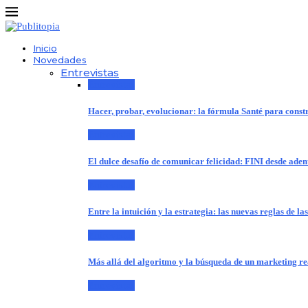
Inicio
Novedades
Entrevistas
Entrevistas
Hacer, probar, evolucionar: la fórmula Santé para cons
Entrevistas
El dulce desafío de comunicar felicidad: FINI desde aden
Entrevistas
Entre la intuición y la estrategia: las nuevas reglas de l
Entrevistas
Más allá del algoritmo y la búsqueda de un marketing r
Entrevistas