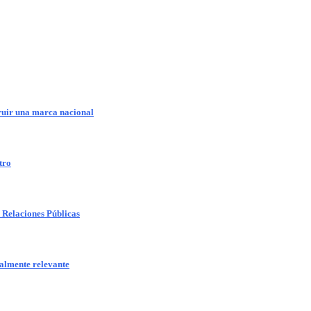
truir una marca nacional
tro
as Relaciones Públicas
ealmente relevante