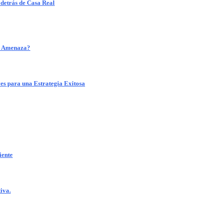
 detrás de Casa Real
o Amenaza?
 para una Estrategia Exitosa
ente
iva.