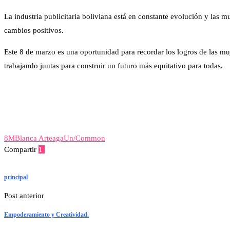
La industria publicitaria boliviana está en constante evolución y las 
cambios positivos.
Este 8 de marzo es una oportunidad para recordar los logros de las m
trabajando juntas para construir un futuro más equitativo para todas.
8M
Blanca Arteaga
Un/Common
Compartir
1
Facebook
Twitter
Linkedin
Whatsapp
Telegram
Viber
Emai
principal
Post anterior
Empoderamiento y Creatividad.