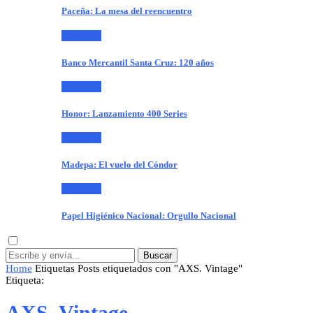
Paceña: La mesa del reencuentro
Publiteca
Banco Mercantil Santa Cruz: 120 años
Publiteca
Honor: Lanzamiento 400 Series
Publiteca
Madepa: El vuelo del Cóndor
Publiteca
Papel Higiénico Nacional: Orgullo Nacional
Buscar
Home
Etiquetas
Posts etiquetados con "AXS. Vintage"
Etiqueta:
AXS. Vintage