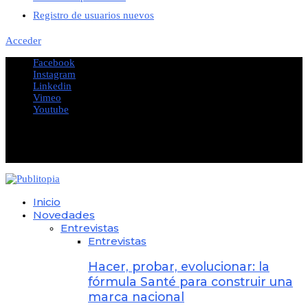
Registro de usuarios nuevos
Acceder
Facebook
Instagram
Linkedin
Vimeo
Youtube
@2023 - All Right Reserved. Designed and Developed by
PUBLITOPIA
Inicio
Novedades
Entrevistas
Entrevistas
Hacer, probar, evolucionar: la
fórmula Santé para construir una
marca nacional