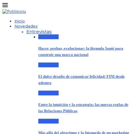
Inicio
Novedades
Entrevistas
Entrevistas
Hacer, probar, evolucionar: la fórmula Santé para
construir una marca nacional
Entrevistas
El dulce desafío de comunicar felicidad: FINI desde
adentro
Entrevistas
Entre la intuición y la estrategia: las nuevas reglas de
las Relaciones Públicas
Entrevistas
Más allá del algoritmo y la búsqueda de un marketing